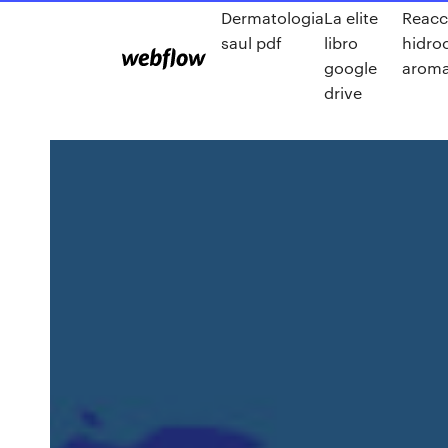
Dermatologia
La elite
Reacc
saul pdf
libro
hidro
google
aroma
drive