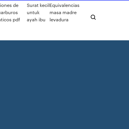
iones de
Surat kecil
Equivalencias
carburos
untuk
masa madre
ticos pdf
ayah ibu
levadura