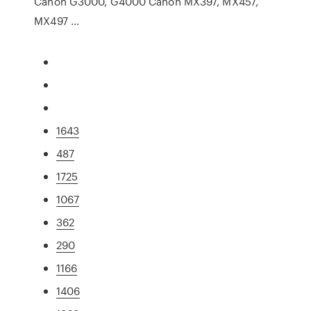
Canon G3000, G4000 Canon MX397, MX457,
MX497 …
1643
487
1725
1067
362
290
1166
1406