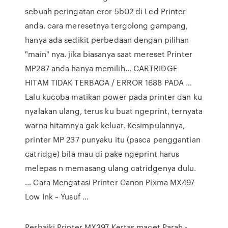
sebuah peringatan eror 5b02 di Lcd Printer
anda. cara meresetnya tergolong gampang,
hanya ada sedikit perbedaan dengan pilihan
"main" nya. jika biasanya saat mereset Printer
MP287 anda hanya memilih… CARTRIDGE
HITAM TIDAK TERBACA / ERROR 1688 PADA …
Lalu kucoba matikan power pada printer dan ku
nyalakan ulang, terus ku buat ngeprint, ternyata
warna hitamnya gak keluar. Kesimpulannya,
printer MP 237 punyaku itu (pasca penggantian
catridge) bila mau di pake ngeprint harus
melepas n memasang ulang catridgenya dulu.
… Cara Mengatasi Printer Canon Pixma MX497
Low Ink ~ Yusuf ...
Perbaiki Printer MX397 Kertas macet Parah -